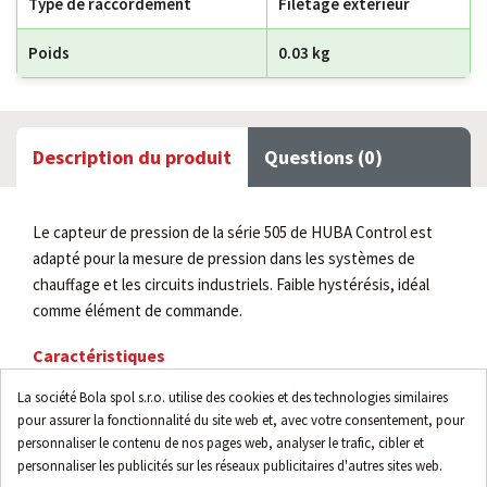
Type de raccordement
Filetage extérieur
Poids
0.03 kg
Description du produit
Questions (0)
Le capteur de pression de la série 505 de HUBA Control est
adapté pour la mesure de pression dans les systèmes de
chauffage et les circuits industriels. Faible hystérésis, idéal
comme élément de commande.
Caractéristiques
plage de pression 0...10 bar
La société Bola spol s.r.o. utilise des cookies et des technologies similaires
pour assurer la fonctionnalité du site web et, avec votre consentement, pour
filetage externe
personnaliser le contenu de nos pages web, analyser le trafic, cibler et
taille de raccordement G 3/8"
personnaliser les publicités sur les réseaux publicitaires d'autres sites web.
sans orifice