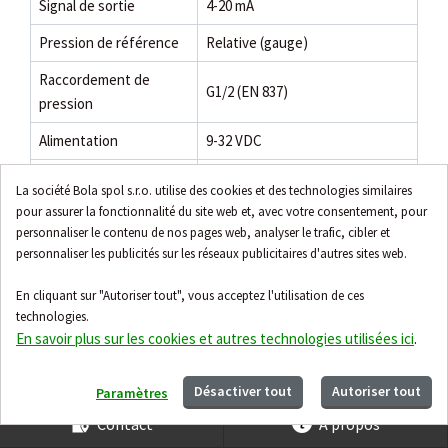
Signal de sortie
4-20 mA
Pression de référence
Relative (gauge)
Raccordement de
G1/2 (EN 837)
pression
Alimentation
9-32 VDC
Indice de protection
IP65
La société Bola spol s.r.o. utilise des cookies et des technologies similaires
pour assurer la fonctionnalité du site web et, avec votre consentement, pour
Matériau du corps /
Acier inoxydable AISI 316L
personnaliser le contenu de nos pages web, analyser le trafic, cibler et
parties mouillées
personnaliser les publicités sur les réseaux publicitaires d'autres sites web.
Connecteur EN 175301-803-A
Connexion électrique
En cliquant sur "Autoriser tout", vous acceptez l'utilisation de ces
(Pg 9 / DIN 43650-A)
technologies.
Certification
Évalué UL : Oui
En savoir plus sur les cookies et autres technologies utilisées ici
.
Désactiver tout
Autoriser tout
Paramètres
Contact
À propos