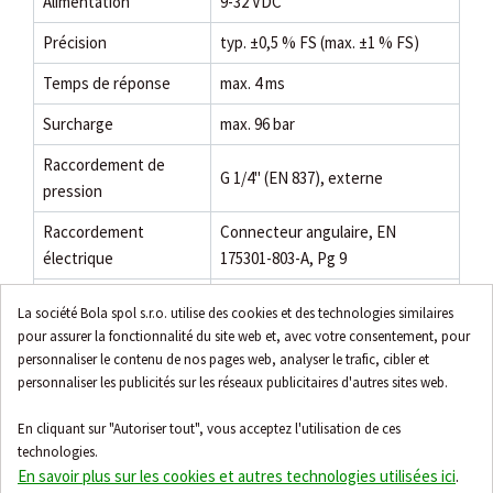
Alimentation
9-32 VDC
Précision
typ. ±0,5 % FS (max. ±1 % FS)
Temps de réponse
max. 4 ms
Surcharge
max. 96 bar
Raccordement de
G 1/4" (EN 837), externe
pression
Raccordement
Connecteur angulaire, EN
électrique
175301-803-A, Pg 9
Indice de protection
IP65
La société Bola spol s.r.o. utilise des cookies et des technologies similaires
pour assurer la fonctionnalité du site web et, avec votre consentement, pour
Plage de température
-40...85 °C
personnaliser le contenu de nos pages web, analyser le trafic, cibler et
du fluide
personnaliser les publicités sur les réseaux publicitaires d'autres sites web.
Température ambiante
-40...85 °C
En cliquant sur "Autoriser tout", vous acceptez l'utilisation de ces
Compensation de
technologies.
0...80 °C
température
En savoir plus sur les cookies et autres technologies utilisées ici
.