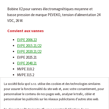
Bobine X2 pour vannes électromagnétiques moyenne et
basse pression de marque PEVEKO, tension d'alimentation 24
VDC, 26 W.
Convient aux vannes
EVPE 2006.22
EVPE 2015.21/22
EVPE 2020.21/22
EVPE 2025.21
EVPE 2040.21
MVPE 310.2
MVPE 315.2
MVPE 320.2
La société Bola spol s.r.o. utilise des cookies et des technologies similaires
MVPE 325.2
pour assurer la fonctionnalité du site web et, avec votre consentement, pour
EPVE 1006.22
personnaliser le contenu de nos pages web, analyser le trafic, cibler et
EVPE 1010.22
personnaliser les publicités sur les réseaux publicitaires d'autres sites web.