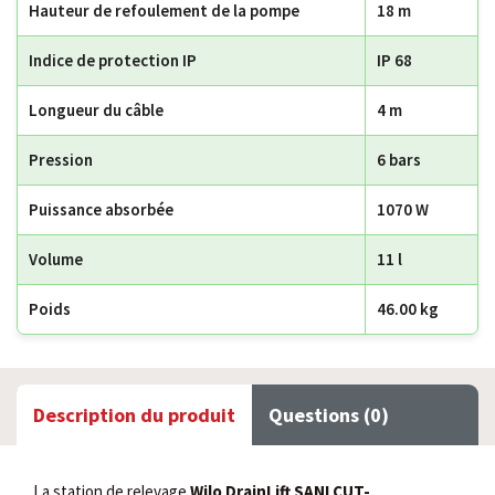
Hauteur de refoulement de la pompe
18 m
Indice de protection IP
IP 68
Longueur du câble
4 m
Pression
6 bars
Puissance absorbée
1070 W
Volume
11 l
Poids
46.00 kg
Description du produit
Questions (0)
La station de relevage
Wilo DrainLift SANI CUT-