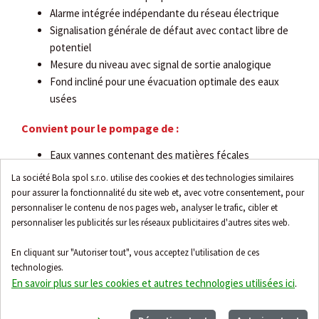
Alarme intégrée indépendante du réseau électrique
Signalisation générale de défaut avec contact libre de
potentiel
Mesure du niveau avec signal de sortie analogique
Fond incliné pour une évacuation optimale des eaux
usées
Convient pour le pompage de :
Eaux vannes contenant des matières fécales
Eaux usées industrielles et communales
La société Bola spol s.r.o. utilise des cookies et des technologies similaires
pour assurer la fonctionnalité du site web et, avec votre consentement, pour
Ne convient pas pour le pompage de :
personnaliser le contenu de nos pages web, analyser le trafic, cibler et
personnaliser les publicités sur les réseaux publicitaires d'autres sites web.
Eaux usées contenant des impuretés solides telles que
sable, verre, plâtre
En cliquant sur "Autoriser tout", vous acceptez l'utilisation de ces
Graisses, huiles et produits chimiques agressifs
technologies.
Substances inflammables et explosives
En savoir plus sur les cookies et autres technologies utilisées ici
.