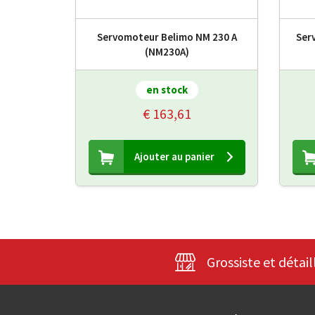
Servomoteur Belimo NM 230 A
Ser
(NM230A)
en stock
€ 163,61
Ajouter au panier
Grossiste et détail