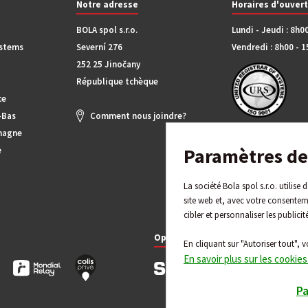
Notre adresse
Horaires d'ouver
BOLA spol s.r.o.
Lundi - Jeudi : 8h0
ystems
Severní 276
Vendredi : 8h00 - 
252 25 Jinočany
République tchèque
ce
-Bas
Comment nous joindre?
magne
Paramètres de 
e
La société Bola spol s.r.o. utilise
site web et, avec votre consentem
cibler et personnaliser les publicit
Options de paiement
En cliquant sur "Autoriser tout", v
En savoir plus sur les cookies
P