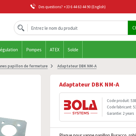
Des questions?
+33 6 44 63 44 90
(English)
régulation
Pompes
ATEX
Solde
nnes papillon de fermeture
Adaptateur DBK NM-A
Adaptateur DBK NM-A
Code produit: 538
Code fabricant: 5
Garantie: 2 years
Plaque pour vanne papillon Buracco, rob