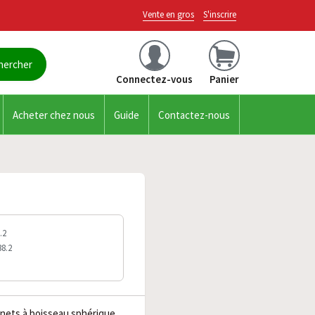
Vente en gros
S'inscrire
Connectez-vous
Panier
Acheter chez nous
Guide
Contactez-nous
.2
38.2
inets à boisseau sphérique