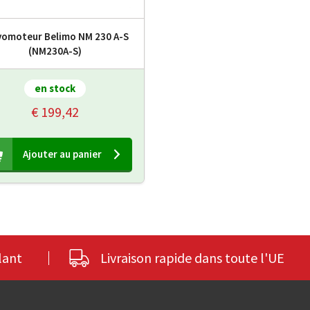
vomoteur Belimo NM 230 A-S
(NM230A-S)
en stock
€ 199,42
Ajouter au panier
lant
Livraison rapide dans toute l'UE