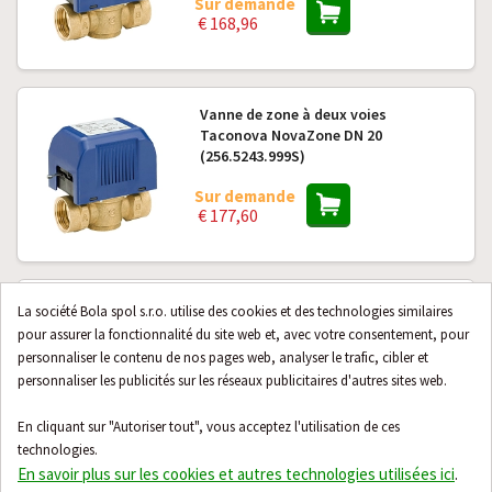
Sur demande
€ 168,96
Vanne de zone à deux voies
Taconova NovaZone DN 20
(256.5243.999S)
Sur demande
€ 177,60
Vanne de zone à trois voies
La société Bola spol s.r.o. utilise des cookies et des technologies similaires
Taconova NovaZone DN 15
pour assurer la fonctionnalité du site web et, avec votre consentement, pour
(256.5342.999S)
personnaliser le contenu de nos pages web, analyser le trafic, cibler et
personnaliser les publicités sur les réseaux publicitaires d'autres sites web.
Sur demande
€ 177,60
En cliquant sur "Autoriser tout", vous acceptez l'utilisation de ces
technologies.
En savoir plus sur les cookies et autres technologies utilisées ici
.